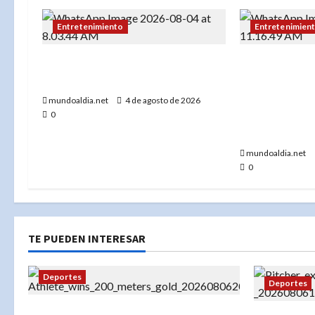
Entretenimiento
Entretenimien
Este martes son los premios
Cineasta Víc
“Dominican Awards USA 2026”
que la inaugu
Juegos Centr
mundoaldia.net
4 de agosto de 2026
Caribe Sant
0
“estuvo de p
mundoaldia.net
0
TE PUEDEN INTERESAR
Deportes
Deportes
«Liranyi Alonso: La nueva reina de los