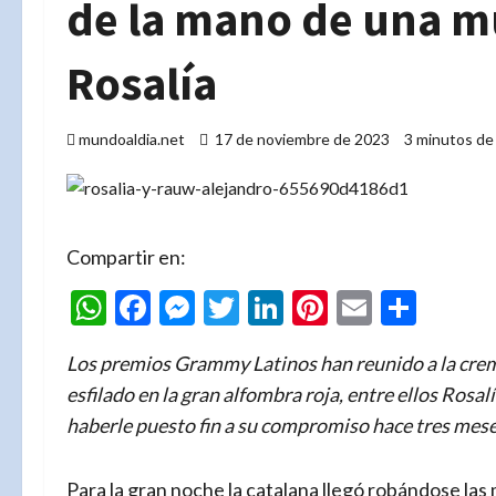
de la mano de una mu
Rosalía
mundoaldia.net
17 de noviembre de 2023
3 minutos de
Compartir en:
WhatsApp
Facebook
Messenger
Twitter
LinkedIn
Pinterest
Email
Comp
Los premios Grammy Latinos han reunido a la crema
esfilado en la gran alfombra roja, entre ellos Rosa
haberle puesto fin a su compromiso hace tres mese
Para la gran noche la catalana llegó robándose las 