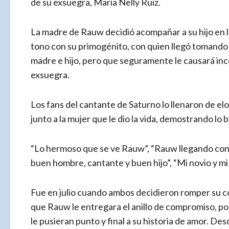
de su exsuegra, María Nelly Ruiz.
La madre de Rauw decidió acompañar a su hijo en l
tono con su primogénito, con quien llegó tomando
madre e hijo, pero que seguramente le causará inco
exsuegra.
Los fans del cantante de Saturno lo llenaron de elo
junto a la mujer que le dio la vida, demostrando lo
“Lo hermoso que se ve Rauw”, “Rauw llegando con 
buen hombre, cantante y buen hijo”, “Mi novio y mi
Fue en julio cuando ambos decidieron romper su c
que Rauw le entregara el anillo de compromiso, por
le pusieran punto y final a su historia de amor. 