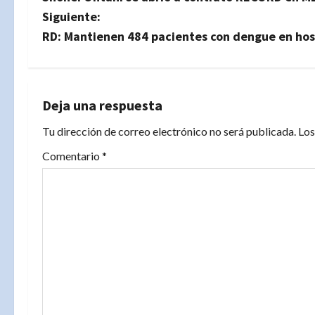
a
Siguiente:
v
RD: Mantienen 484 pacientes con dengue en hos
e
g
Deja una respuesta
a
Tu dirección de correo electrónico no será publicada.
Los
c
Comentario
*
i
ó
n
d
e