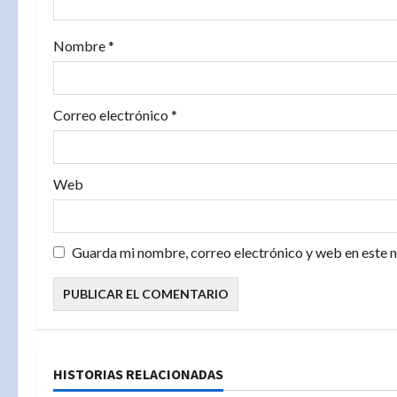
e
Nombre
*
n
t
Correo electrónico
*
r
a
Web
d
a
Guarda mi nombre, correo electrónico y web en este 
s
HISTORIAS RELACIONADAS