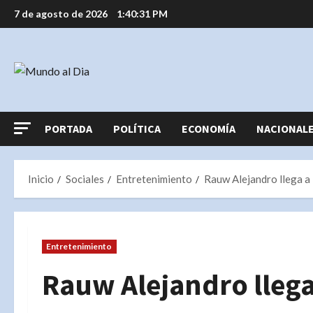
Saltar
7 de agosto de 2026
1:40:32 PM
al
contenido
PORTADA
POLÍTICA
ECONOMÍA
NACIONAL
Inicio
Sociales
Entretenimiento
Rauw Alejandro llega a
Entretenimiento
Rauw Alejandro lleg