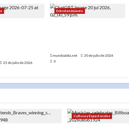
to
Entretenimiento
tor Dumé asegura
«Ya viene»: el Dr. José Basora
ración de los
presenta un proyecto que invita
oamericanos y del
a cuestionar lo que muchos dan
o Domingo 2026
por sentado
elícula”
mundoaldia.net
20 de julio de 2026
0
25 de julio de 2026
Cultura y Espectáculos