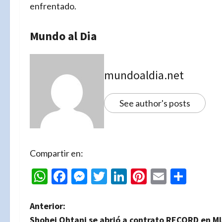
enfrentado.
Mundo al Dia
mundoaldia.net
See author's posts
Compartir en:
WhatsApp
Facebook
Messenger
Twitter
LinkedIn
Pinterest
Email
Comp
N
Anterior:
Shohei Ohtani se abrió a contrato RECORD en ML