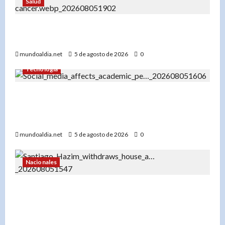
Salud
«Diente de león: Una planta con propiedades
medicinales para el hígado, los riñones y más»
mundoaldia.net
5 de agosto de 2026
0
Tecnología
«El impacto del uso temprano de redes sociales
en el rendimiento académico de los
adolescentes»
mundoaldia.net
5 de agosto de 2026
0
Nacionales
«Santiago Hazim desiste de su pedido de
arresto domiciliario y acepta prisión preventiva
en el caso Senasa»