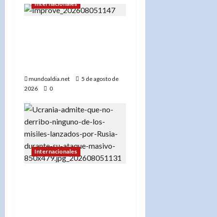
Internacionales
«EE.UU. frena la
exportación de minerales
clave para proteger su
industria militar»
mundoaldia.net
5 de agosto de
2026
0
Internacionales
«Rusia demuestra su
superioridad: Ucrania no
interceptó ningún misil
en el último ataque