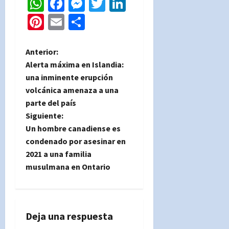
WhatsApp
Facebook
Messenger
Twitter
LinkedIn
Pinterest
Email
Compartir
N
Anterior:
Alerta máxima en Islandia:
a
una inminente erupción
volcánica amenaza a una
v
parte del país
e
Siguiente:
Un hombre canadiense es
g
condenado por asesinar en
2021 a una familia
a
musulmana en Ontario
c
i
Deja una respuesta
ó