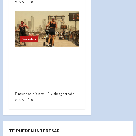
2026
0
Sociales
«Ola de calor en Nueva
York: Centros de
enfriamiento, tormentas
severas y cómo
protegerse»
mundoaldia.net
6 de agosto de
2026
0
TE PUEDEN INTERESAR