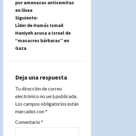
v
por amenazas antisemitas
e
en línea
Siguiente:
g
Líder de Hamás Ismail
Haniyeh acusa a Israel de
a
“masacres bárbaras” en
Gaza
c
i
ó
Deja una respuesta
n
Tu dirección de correo
electrónico no será publicada.
d
Los campos obligatorios están
marcados con
*
e
Comentario
*
e