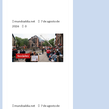
Thomas David Ryan,
sospechoso de homicidio
e incendio en Nueva York»
mundoaldia.net
7 de agosto de
2026
0
Sociales
«Más de 300 bomberos en
acción: El FDNY lucha
contra el incendio en el
Bronx que dejó 45
desplazados y una abuela
desaparecida»
mundoaldia.net
7 de agosto de