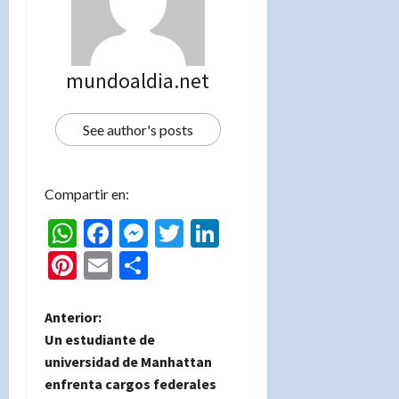
mundoaldia.net
See author's posts
Compartir en:
WhatsApp
Facebook
Messenger
Twitter
LinkedIn
Pinterest
Email
Compartir
N
Anterior:
Un estudiante de
a
universidad de Manhattan
enfrenta cargos federales