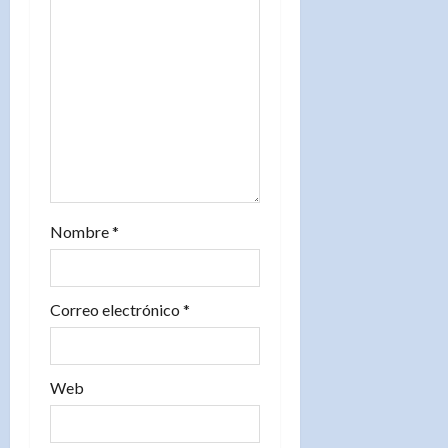
n
t
r
a
d
a
Nombre
*
s
Correo electrónico
*
Web