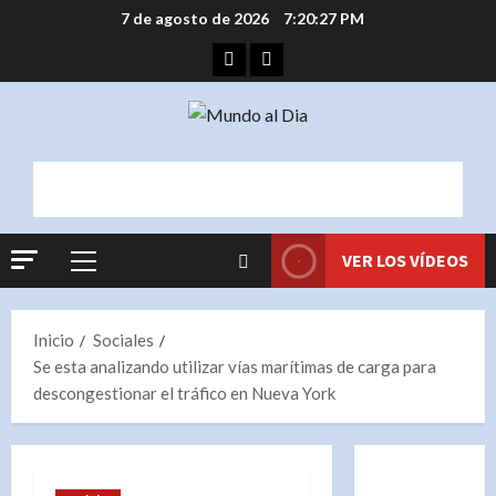
Saltar
7 de agosto de 2026
7:20:28 PM
al
Facebook
Instagram
contenido
VER LOS VÍDEOS
Menú
principal
Inicio
Sociales
Se esta analizando utilizar vías marítimas de carga para
descongestionar el tráfico en Nueva York