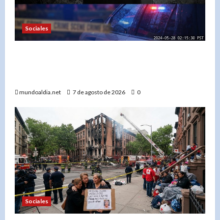
Sociales
«¡No se acerque! Buscan a Thomas David Ryan,
sospechoso de homicidio e incendio en Nueva
York»
mundoaldia.net
7 de agosto de 2026
0
Sociales