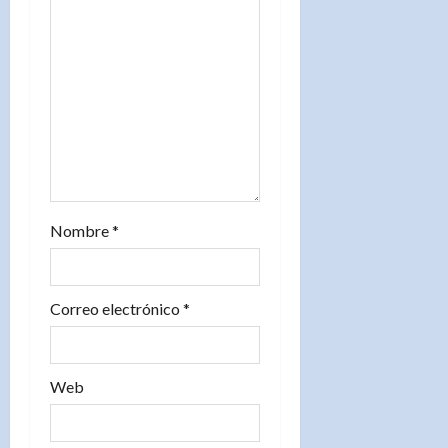
e
e
n
t
r
a
Nombre
*
d
a
Correo electrónico
*
s
Web