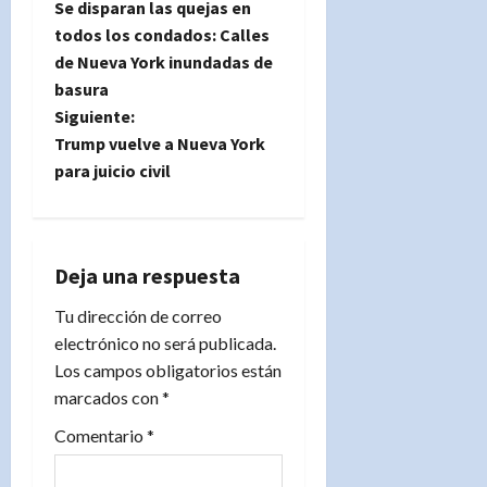
Se disparan las quejas en
a
todos los condados: Calles
de Nueva York inundadas de
v
basura
e
Siguiente:
Trump vuelve a Nueva York
g
para juicio civil
a
c
Deja una respuesta
i
Tu dirección de correo
electrónico no será publicada.
ó
Los campos obligatorios están
n
marcados con
*
d
Comentario
*