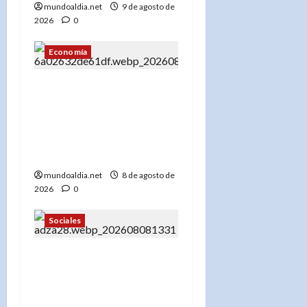
mundoaldia.net
9 de agosto de
2026
0
Economía
«El Banco Mundial usa IA
para su informe: Cómo la
inteligencia artificial
puede ser clave para el
desarrollo global»
mundoaldia.net
8 de agosto de
2026
0
Sociales
«DHS celebra deportación
de Kaitlyn Tracey: ‘Es
hora de llevarla a casa’