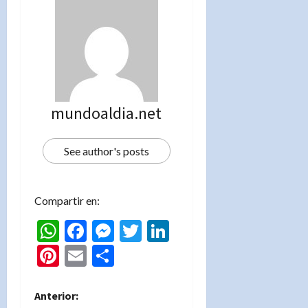
mundoaldia.net
See author's posts
Compartir en:
WhatsApp
Facebook
Messenger
Twitter
LinkedIn
Pinterest
Email
Compartir
N
Anterior: