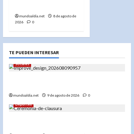
tras agredir a
adolescente pro-Trump»
mundoaldia.net
8 de agosto de
2026
0
TE PUEDEN INTERESAR
Sociales
Panorama de Desfile Dominicano en Nueva York:
hora, ruta y calles cerradas este domingo
mundoaldia.net
9 de agosto de 2026
0
Deportes
Panorama de Clausuran JCC 2026; RD cierra
histórica actuación deportiva