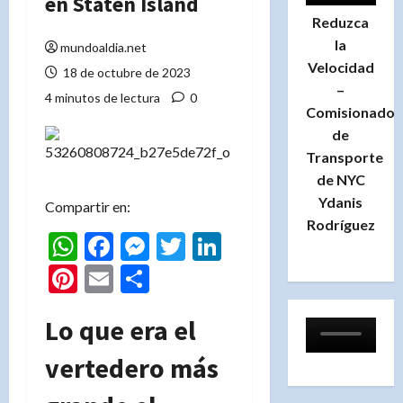
en Staten Island
Reduzca
la
mundoaldia.net
Velocidad
18 de octubre de 2023
–
4 minutos de lectura
0
Comisionado
de
Transporte
de NYC
Ydanis
Compartir en:
Rodríguez
WhatsApp
Facebook
Messenger
Twitter
LinkedIn
Pinterest
Email
Compartir
Lo que era el
vertedero más