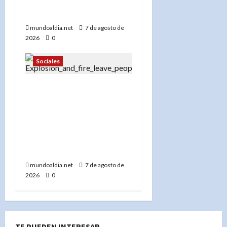
sospechoso de homicidio
e incendio en Nueva York»
mundoaldia.net
7 de agosto de
2026
0
Sociales
«Más de 300 bomberos en
acción: El FDNY lucha
contra el incendio en el
Bronx que dejó 45
desplazados y una abuela
desaparecida»
mundoaldia.net
7 de agosto de
2026
0
TE PUEDEN INTERESAR