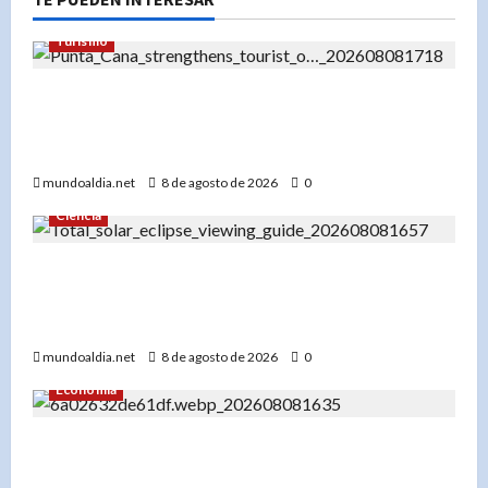
Turismo
«El futuro del turismo en Punta Cana: Cómo el
turismo de experiencias está redefiniendo el
destino»
mundoaldia.net
8 de agosto de 2026
0
Ciencia
«Eclipse total de sol 12 de agosto 2026: Un
espectáculo único con alineación planetaria y
Perseidas»
mundoaldia.net
8 de agosto de 2026
0
Economía
«El Banco Mundial usa IA para su informe: Cómo
la inteligencia artificial puede ser clave para el