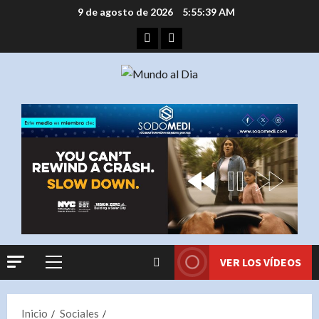
Saltar
9 de agosto de 2026
5:55:40 AM
al
Facebook
Instagram
contenido
VER LOS VÍDEOS
Menú
principal
Inicio
Sociales