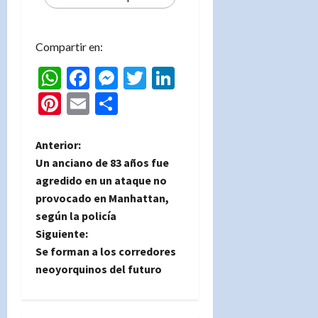
Compartir en:
WhatsApp
Facebook
Messenger
Twitter
LinkedIn
Pinterest
Email
Compartir
N
Anterior:
Un anciano de 83 años fue
a
agredido en un ataque no
provocado en Manhattan,
v
según la policía
e
Siguiente:
Se forman a los corredores
g
neoyorquinos del futuro
a