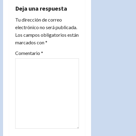
c
Deja una respuesta
i
Tu dirección de correo
electrónico no será publicada.
ó
Los campos obligatorios están
n
marcados con
*
d
Comentario
*
e
e
n
t
r
a