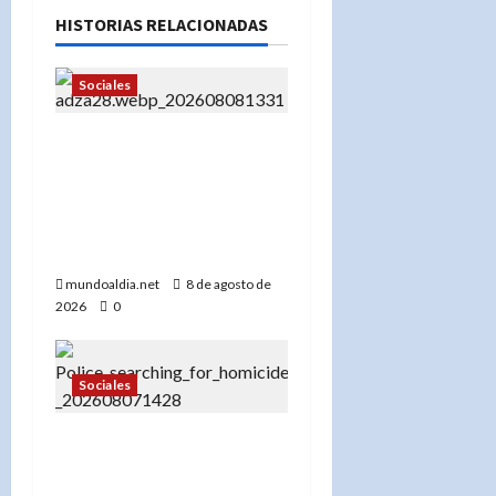
HISTORIAS RELACIONADAS
Sociales
«DHS celebra deportación
de Kaitlyn Tracey: ‘Es
hora de llevarla a casa’
tras agredir a
adolescente pro-Trump»
mundoaldia.net
8 de agosto de
2026
0
Sociales
«¡No se acerque! Buscan a
Thomas David Ryan,