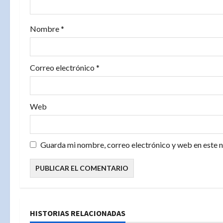
e
Nombre
*
n
t
Correo electrónico
*
r
a
Web
d
a
Guarda mi nombre, correo electrónico y web en este 
s
HISTORIAS RELACIONADAS