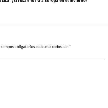
MLS: ¿El rosarino irá a Europa en el invierno?
 campos obligatorios están marcados con
*