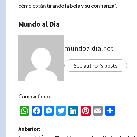
cómo están tirando la bola y su confianza”.
Mundo al Dia
mundoaldia.net
See author's posts
Compartir en:
WhatsApp
Facebook
Messenger
Twitter
LinkedIn
Pinterest
Email
Comp
N
Anterior: