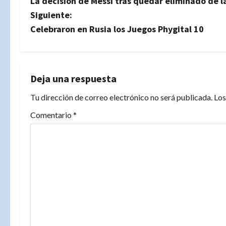
La decisión de Messi tras quedar eliminado de la 
a
Siguiente:
v
Celebraron en Rusia los Juegos Phygital 10
e
g
Deja una respuesta
a
Tu dirección de correo electrónico no será publicada.
Los
c
Comentario
*
i
ó
n
d
e