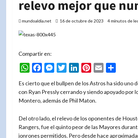
relevo mejor que nu
mundoaldia.net
16 de octubre de 2023
4 minutos de le
Compartir en:
WhatsApp
Facebook
Messenger
Twitter
LinkedIn
Pinterest
Email
Comp
Es cierto que el bullpen de los Astros ha sido uno 
con Ryan Pressly cerrando y siendo apoyado por l
Montero, además de Phil Maton.
Del otro lado, el relevo de los oponentes de Houst
Rangers, fue el quinto peor de las Mayores durant
jonrones permitidos. Pero desde hace aproximada