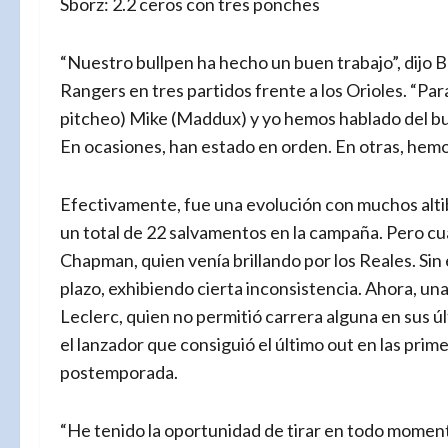
Sborz: 2.2 ceros con tres ponches
“Nuestro bullpen ha hecho un buen trabajo”, dijo B
Rangers en tres partidos frente a los Orioles. “Par
pitcheo) Mike (Maddux) y yo hemos hablado del bul
En ocasiones, han estado en orden. En otras, hemo
Efectivamente, fue una evolución con muchos alti
un total de 22 salvamentos en la campaña. Pero cu
Chapman, quien venía brillando por los Reales. Sin
plazo, exhibiendo cierta inconsistencia. Ahora, una 
Leclerc, quien no permitió carrera alguna en sus 
el lanzador que consiguió el último out en las prim
postemporada.
“He tenido la oportunidad de tirar en todo moment