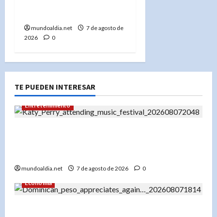
superan a Atléticos 6-5
para barrer la serie
mundoaldia.net
7 de agosto de
2026
0
TE PUEDEN INTERESAR
Entretenimiento
Festival Presidente 2026: Katy Perry lidera un
cartel espectacular en diciembre en Santo
Domingo
mundoaldia.net
7 de agosto de 2026
0
Economía
El dólar en RD hoy: Compra a RD$56.87 y venta