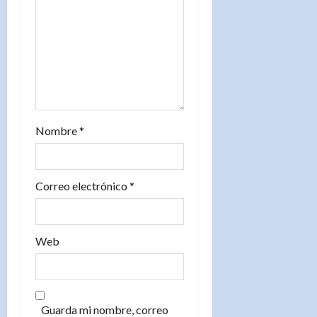
n
t
r
a
d
Nombre
*
a
s
Correo electrónico
*
Web
Guarda mi nombre, correo