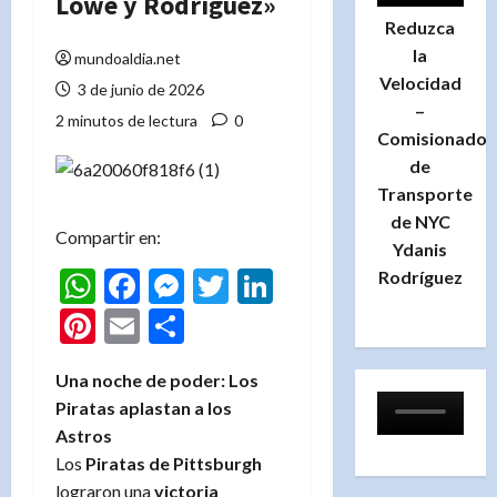
Lowe y Rodríguez»
Reduzca
la
mundoaldia.net
Velocidad
3 de junio de 2026
–
2 minutos de lectura
0
Comisionado
de
Transporte
de NYC
Compartir en:
Ydanis
WhatsApp
Facebook
Messenger
Twitter
LinkedIn
Rodríguez
Pinterest
Email
Compartir
Una noche de poder: Los
Piratas aplastan a los
Astros
Los
Piratas de Pittsburgh
lograron una
victoria