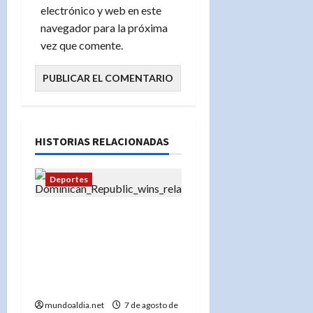
electrónico y web en este
navegador para la próxima
vez que comente.
HISTORIAS RELACIONADAS
Deportes
«El estadio enloquece:
República Dominicana
arrasa en los 4×100 y el
público celebra el oro con
euforia»
mundoaldia.net
7 de agosto de