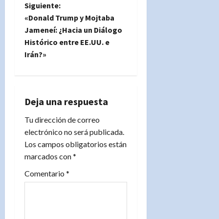
v
Siguiente:
e
«Donald Trump y Mojtaba
Jameneí: ¿Hacia un Diálogo
g
Histórico entre EE.UU. e
Irán?»
a
c
i
Deja una respuesta
Tu dirección de correo
ó
electrónico no será publicada.
n
Los campos obligatorios están
marcados con
*
d
Comentario
*
e
e