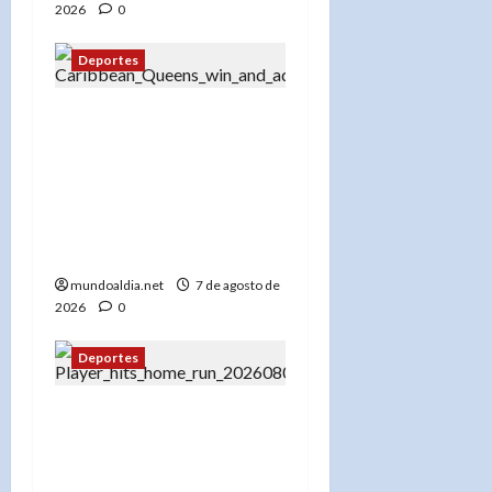
2026
0
Deportes
«El Palacio de Voleibol
vibró: Las Reinas del
Caribe emocionan a
Santo Domingo y avanzan
a la final tras vencer 3-0 a
Puerto Rico»
mundoaldia.net
7 de agosto de
2026
0
Deportes
De La Cruz abre con
jonrón 19, pero el drama
llegó en el noveno: Rojos