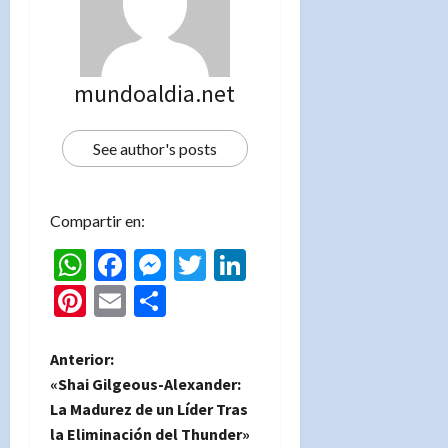
mundoaldia.net
See author's posts
Compartir en:
WhatsApp
Facebook
Messenger
Twitter
LinkedIn
Pinterest
Email
Compartir
N
Anterior:
«Shai Gilgeous-Alexander:
a
La Madurez de un Líder Tras
la Eliminación del Thunder»