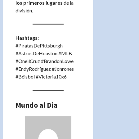
los primeros lugares
de la
división.
Hashtags:
#PiratasDePittsburgh
#AstrosDeHouston #MLB
#OneilCruz #BrandonLowe
#EndyRodríguez #Jonrones
#Béisbol #Victoria10x6
Mundo al Dia