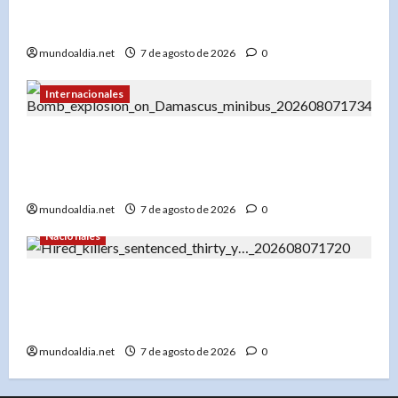
a RD$59.57, con el peso dominicano en su mejor
momento del año
mundoaldia.net
7 de agosto de 2026
0
Internacionales
Explosión en microbús en Jaramana: 2 muertos
y 13 heridos en un ataque no reivindicado cerca
de Damasco
mundoaldia.net
7 de agosto de 2026
0
Nacionales
Tribunal condena a 30 años a dos hombres por
tentativa de asesinato en Capotillo: Ofrecieron
RD$100 mil por matar a una mujer
mundoaldia.net
7 de agosto de 2026
0