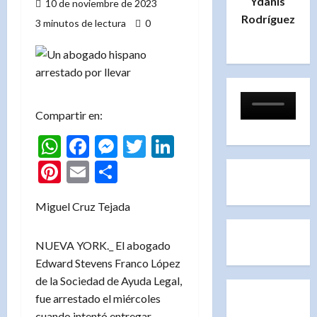
Ydanis
10 de noviembre de 2023
Rodríguez
3 minutos de lectura
0
Compartir en:
WhatsApp
Facebook
Messenger
Twitter
LinkedIn
Pinterest
Email
Compartir
Miguel Cruz Tejada
NUEVA YORK._ El abogado
Edward Stevens Franco López
de la Sociedad de Ayuda Legal,
fue arrestado el miércoles
cuando intentó entregar