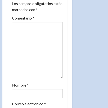
d
Los campos obligatorios están
marcados con
*
e
Comentario
*
e
n
t
r
a
d
a
Nombre
*
s
Correo electrónico
*