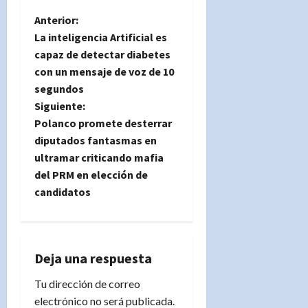
N
Anterior:
La inteligencia Artificial es
a
capaz de detectar diabetes
con un mensaje de voz de 10
v
segundos
e
Siguiente:
Polanco promete desterrar
g
diputados fantasmas en
ultramar criticando mafia
a
del PRM en elección de
candidatos
c
i
ó
Deja una respuesta
n
Tu dirección de correo
electrónico no será publicada.