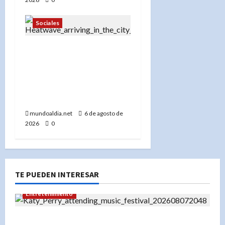
Sociales
«Ola de calor en Nueva
York: Centros de
enfriamiento, tormentas
severas y cómo
protegerse»
mundoaldia.net
6 de agosto de
2026
0
TE PUEDEN INTERESAR
Entretenimiento
Festival Presidente 2026: Katy Perry lidera un