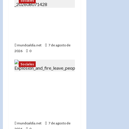
Sociales
«¡No se acerque! Buscan a
Thomas David Ryan,
sospechoso de homicidio
e incendio en Nueva York»
mundoaldia.net
7 de agosto de
2026
0
Sociales
«Más de 300 bomberos en
acción: El FDNY lucha
contra el incendio en el
Bronx que dejó 45
desplazados y una abuela
desaparecida»
mundoaldia.net
7 de agosto de
2026
0