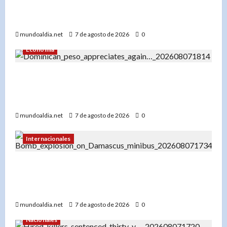
cartel espectacular en diciembre en Santo
Domingo
mundoaldia.net
7 de agosto de 2026
0
Economía
El dólar en RD hoy: Compra a RD$56.87 y venta
a RD$59.57, con el peso dominicano en su mejor
momento del año
mundoaldia.net
7 de agosto de 2026
0
Internacionales
Explosión en microbús en Jaramana: 2 muertos
y 13 heridos en un ataque no reivindicado cerca
de Damasco
mundoaldia.net
7 de agosto de 2026
0
Nacionales