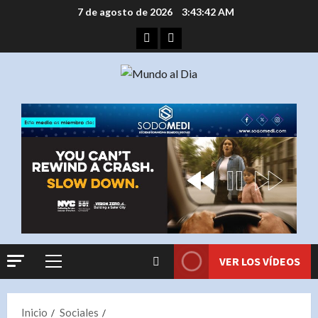
Saltar
7 de agosto de 2026
3:43:42 AM
al
Facebook
Instagram
contenido
VER LOS VÍDEOS
Menú
principal
Inicio
Sociales