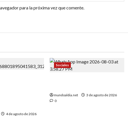
navegador para la próxima vez que comente.
Sociales
ond, Hijo de
Comunidad Dominicana Unida
Haitianos, Asume
por el Orgullo y Cultura
 de Nueva York:
mundoaldia.net
3 de agosto de 2026
sta por la
0
4 de agosto de 2026