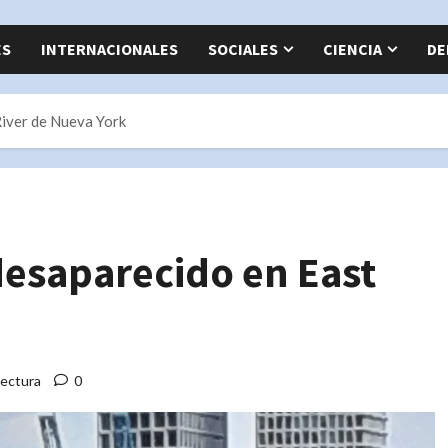
ES
INTERNACIONALES
SOCIALES
CIENCIA
DE
River de Nueva York
desaparecido en East
lectura
0