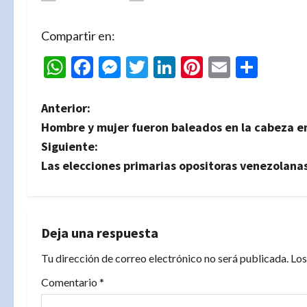
Compartir en:
WhatsApp
Facebook
Messenger
Twitter
LinkedIn
Pinterest
Email
Comp
N
Anterior:
Hombre y mujer fueron baleados en la cabeza e
a
Siguiente:
v
Las elecciones primarias opositoras venezolana
e
g
Deja una respuesta
a
Tu dirección de correo electrónico no será publicada.
Los
c
Comentario
*