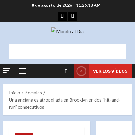
Saltar
8 de agosto de 2026
11:26:18 AM
al
Facebook
Instagram
contenido
VER LOS VÍDEOS
Menú
principal
Inicio
Sociales
Una anciana es atropellada en Brooklyn en dos “hit-and-
run” consecutivos