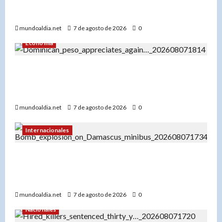
cartel espectacular en diciembre en Santo
Domingo
mundoaldia.net
7 de agosto de 2026
0
Economía
El dólar en RD hoy: Compra a RD$56.87 y venta
a RD$59.57, con el peso dominicano en su mejor
momento del año
mundoaldia.net
7 de agosto de 2026
0
Internacionales
Explosión en microbús en Jaramana: 2 muertos
y 13 heridos en un ataque no reivindicado cerca
de Damasco
mundoaldia.net
7 de agosto de 2026
0
Nacionales