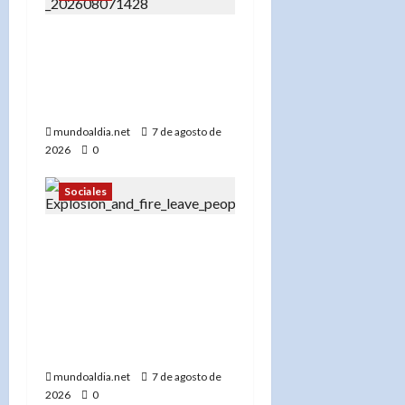
«¡No se acerque! Buscan a
Thomas David Ryan,
sospechoso de homicidio
e incendio en Nueva York»
mundoaldia.net
7 de agosto de
2026
0
Sociales
«Más de 300 bomberos en
acción: El FDNY lucha
contra el incendio en el
Bronx que dejó 45
desplazados y una abuela
desaparecida»
mundoaldia.net
7 de agosto de
2026
0