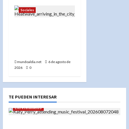
Sociales
«Ola de calor en Nueva
York: Centros de
enfriamiento, tormentas
severas y cómo
protegerse»
mundoaldia.net
6 de agosto de
2026
0
TE PUEDEN INTERESAR
Entretenimiento
Festival Presidente 2026: Katy Perry lidera un