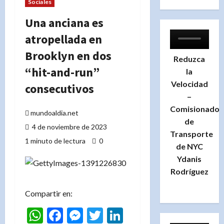
Sociales
Una anciana es
atropellada en
Brooklyn en dos
Reduzca
“hit-and-run”
la
Velocidad
consecutivos
–
Comisionado
mundoaldia.net
de
4 de noviembre de 2023
Transporte
1 minuto de lectura
0
de NYC
Ydanis
Rodríguez
Compartir en:
WhatsApp
Facebook
Messenger
Twitter
LinkedIn