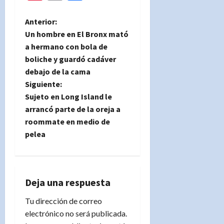
N
Anterior:
Un hombre en El Bronx mató
a
a hermano con bola de
boliche y guardó cadáver
v
debajo de la cama
e
Siguiente:
Sujeto en Long Island le
g
arrancó parte de la oreja a
roommate en medio de
a
pelea
c
i
Deja una respuesta
ó
Tu dirección de correo
n
electrónico no será publicada.