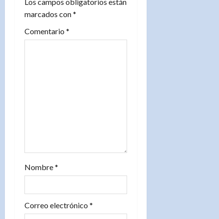
Los campos obligatorios están
d
marcados con
*
e
Comentario
*
e
n
t
r
a
d
Nombre
*
a
s
Correo electrónico
*