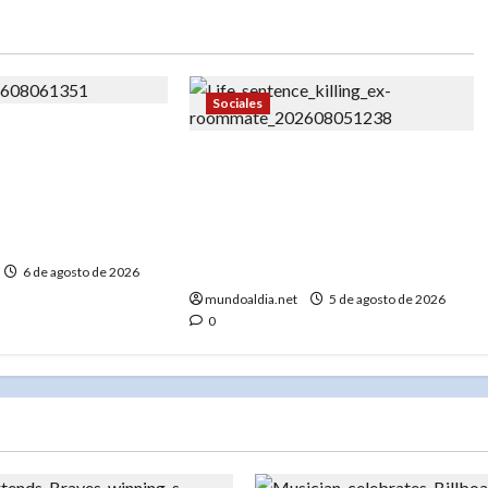
Sociales
e Nueva York
argos por abuso
«Pavel Orgaev condenado a
or: Autoridades
cadena perpetua por matar a su
sibles casos
ex roommate en Brooklyn: Un
caso que refleja la violencia en
NYC»
6 de agosto de 2026
mundoaldia.net
5 de agosto de 2026
0