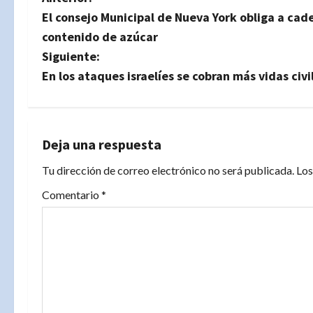
N
El consejo Municipal de Nueva York obliga a cad
a
contenido de azúcar
v
Siguiente:
En los ataques israelíes se cobran más vidas civ
e
g
a
Deja una respuesta
Tu dirección de correo electrónico no será publicada.
Los
c
Comentario
*
i
ó
n
d