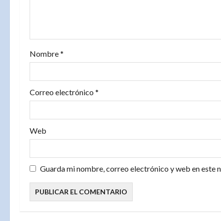
e
e
n
Nombre
*
t
r
Correo electrónico
*
a
d
Web
a
Guarda mi nombre, correo electrónico y web en este 
s