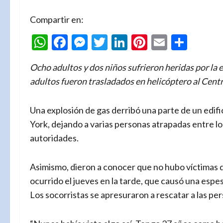
Compartir en:
WhatsApp
Facebook
Messenger
Twitter
LinkedIn
Pinterest
Email
Comp
Ocho adultos y dos niños sufrieron heridas por la 
adultos fueron trasladados en helicóptero al Cen
Una explosión de gas derribó una parte de un edifici
York, dejando a varias personas atrapadas entre lo
autoridades.
Asimismo, dieron a conocer que no hubo víctimas q
ocurrido el jueves en la tarde, que causó una espes
Los socorristas se apresuraron a rescatar a las pe