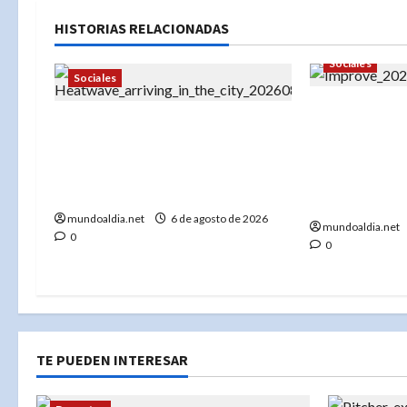
HISTORIAS RELACIONADAS
Sociales
Sociales
«Terapista d
«Ola de calor en Nueva York:
enfrentará c
Centros de enfriamiento,
sexual a men
tormentas severas y cómo
investigan po
protegerse»
adicionales»
mundoaldia.net
6 de agosto de 2026
mundoaldia.net
0
0
TE PUEDEN INTERESAR