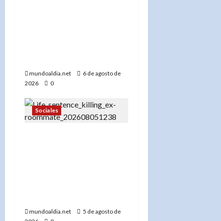
enfrentará cargos por
abuso sexual a menor:
Autoridades investigan
posibles casos
adicionales»
mundoaldia.net
6 de agosto de
2026
0
Sociales
«Pavel Orgaev condenado
a cadena perpetua por
matar a su ex roommate
en Brooklyn: Un caso que
refleja la violencia en
NYC»
mundoaldia.net
5 de agosto de