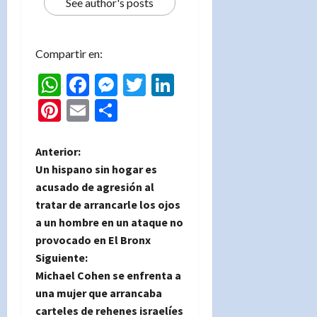
See author's posts
Compartir en:
WhatsApp
Facebook
Messenger
Twitter
LinkedIn
Pinterest
Email
Compartir
N
Anterior:
Un hispano sin hogar es
a
acusado de agresión al
tratar de arrancarle los ojos
v
a un hombre en un ataque no
e
provocado en El Bronx
Siguiente:
g
Michael Cohen se enfrenta a
una mujer que arrancaba
a
carteles de rehenes israelíes