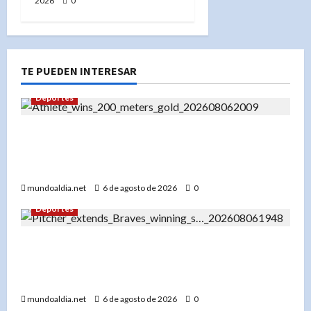
2026
0
TE PUEDEN INTERESAR
Deportes
«Liranyi Alonso: La nueva reina de los 200
metros planos y el orgullo de República
Dominicana»
mundoaldia.net
6 de agosto de 2026
0
Deportes
«Bryce Elder y los Bravos de Atlanta: Una racha
de 7 victorias que los consolida como líderes de
la Liga Nacional»
mundoaldia.net
6 de agosto de 2026
0