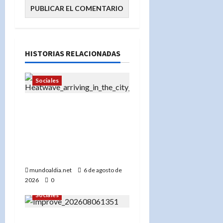
HISTORIAS RELACIONADAS
Sociales
«Ola de calor en Nueva
York: Centros de
enfriamiento, tormentas
severas y cómo
protegerse»
mundoaldia.net
6 de agosto de
2026
0
Sociales
«Terapista de Nueva York