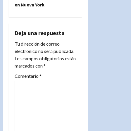
en Nueva York
c
i
ó
Deja una respuesta
n
Tu dirección de correo
electrónico no será publicada.
d
Los campos obligatorios están
marcados con
*
e
Comentario
*
e
n
t
r
a