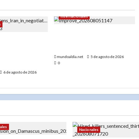
Internacionales
s
«EE.UU. frena la exportación de
p advierte a Irán
minerales clave para proteger
 muy duro’ si
su industria militar»
 negociaciones
mundoaldia.net
5 de agosto de 2026
0
6 de agosto de 2026
ales
Nacionales