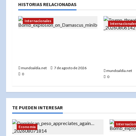
HISTORIAS RELACIONADAS
Internacionales
Internacionale
Explosión en microbús en
«Donald Trum
Jaramana: 2 muertos y 13
con un ‘golpe
heridos en un ataque no
incumple las
reivindicado cerca de Damasco
nucleares»
mundoaldia.net
7 de agosto de 2026
mundoaldia.net
0
0
TE PUEDEN INTERESAR
Internacion
Economía