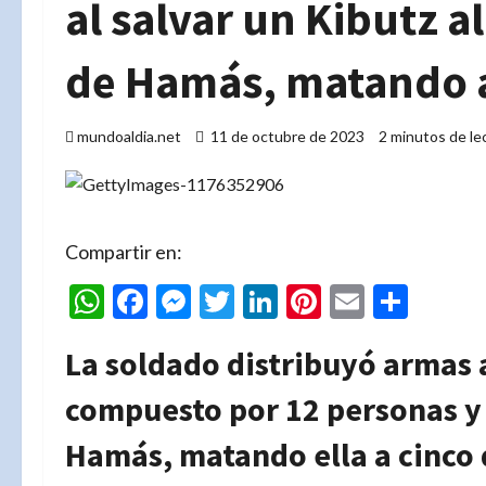
al salvar un Kibutz 
de Hamás, matando a
mundoaldia.net
11 de octubre de 2023
2 minutos de le
Compartir en:
WhatsApp
Facebook
Messenger
Twitter
LinkedIn
Pinterest
Email
Comp
La soldado distribuyó armas 
compuesto por 12 personas y 
Hamás, matando ella a cinco d