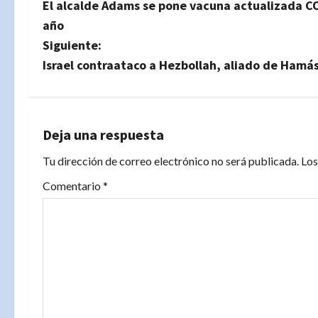
El alcalde Adams se pone vacuna actualizada CO
a
año
v
Siguiente:
Israel contraataco a Hezbollah, aliado de Hamá
e
g
a
Deja una respuesta
Tu dirección de correo electrónico no será publicada.
Los
c
Comentario
*
i
ó
n
d
e