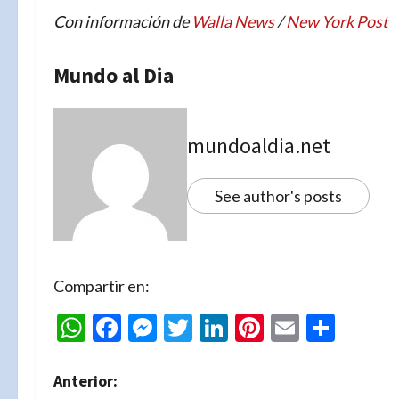
Con información de
Walla News
/
New York Post
Mundo al Dia
mundoaldia.net
See author's posts
Compartir en:
WhatsApp
Facebook
Messenger
Twitter
LinkedIn
Pinterest
Email
Comp
N
Anterior: