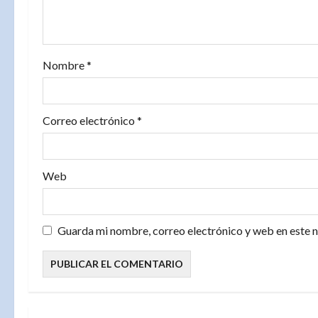
e
n
Nombre
*
t
r
Correo electrónico
*
a
d
Web
a
Guarda mi nombre, correo electrónico y web en este 
s