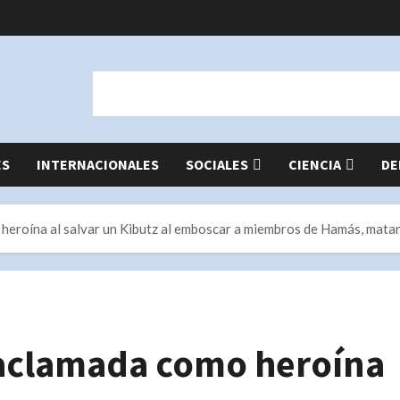
ES
INTERNACIONALES
SOCIALES
CIENCIA
DE
 heroína al salvar un Kibutz al emboscar a miembros de Hamás, matan
s aclamada como heroína