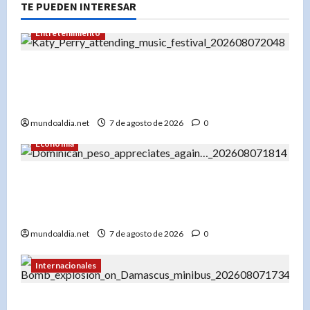
TE PUEDEN INTERESAR
Entretenimiento
Festival Presidente 2026: Katy Perry lidera un
cartel espectacular en diciembre en Santo
Domingo
mundoaldia.net
7 de agosto de 2026
0
Economía
El dólar en RD hoy: Compra a RD$56.87 y venta
a RD$59.57, con el peso dominicano en su mejor
momento del año
mundoaldia.net
7 de agosto de 2026
0
Internacionales
Explosión en microbús en Jaramana: 2 muertos