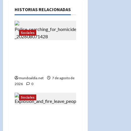
HISTORIAS RELACIONADAS
Sociales
«¡No se acerque! Buscan a
Thomas David Ryan,
sospechoso de homicidio
e incendio en Nueva York»
mundoaldia.net
7 de agosto de
2026
0
Sociales
«Más de 300 bomberos en
acción: El FDNY lucha
contra el incendio en el