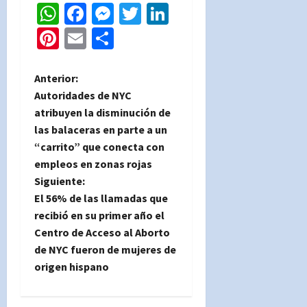
WhatsApp
Facebook
Messenger
Twitter
LinkedIn
Pinterest
Email
Compartir
N
Anterior:
Autoridades de NYC
a
atribuyen la disminución de
las balaceras en parte a un
v
“carrito” que conecta con
e
empleos en zonas rojas
Siguiente:
g
El 56% de las llamadas que
recibió en su primer año el
a
Centro de Acceso al Aborto
de NYC fueron de mujeres de
c
origen hispano
i