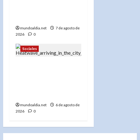
Bronx que dejó 45
desplazados y una abuela
desaparecida»
mundoaldia.net
7 de agosto de
2026
0
Sociales
«Ola de calor en Nueva
York: Centros de
enfriamiento, tormentas
severas y cómo
protegerse»
mundoaldia.net
6 de agosto de
2026
0