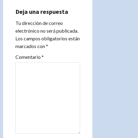
ó
Deja una respuesta
n
Tu dirección de correo
d
electrónico no será publicada.
Los campos obligatorios están
e
marcados con
*
e
Comentario
*
n
t
r
a
d
a