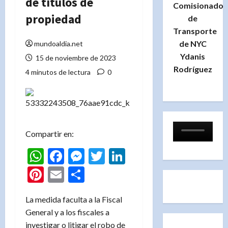
de títulos de
Comisionado
propiedad
de
Transporte
de NYC
mundoaldia.net
Ydanis
15 de noviembre de 2023
Rodríguez
4 minutos de lectura
0
Compartir en:
WhatsApp
Facebook
Messenger
Twitter
LinkedIn
Pinterest
Email
Compartir
La medida faculta a la Fiscal
General y a los fiscales a
investigar o litigar el robo de