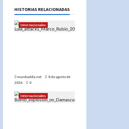
HISTORIAS RELACIONADAS
Internacionales
«Lula mantiene diálogo
con Trump pero critica a
Marco Rubio: ‘Es un
bolsonarista que odia a
América Latina'»
mundoaldia.net
8 de agosto de
2026
0
Internacionales
Explosión en microbús en
Jaramana: 2 muertos y 13
heridos en un ataque no