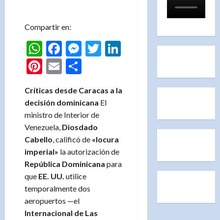
Compartir en:
WhatsApp
Facebook
Messenger
Twitter
LinkedIn
Pinterest
Email
Compartir
Críticas desde Caracas a la
decisión dominicana
El
ministro de Interior de
Venezuela,
Diosdado
Cabello
, calificó de
«locura
imperial»
la autorización de
República Dominicana
para
que
EE. UU.
utilice
temporalmente dos
aeropuertos —el
Internacional de Las