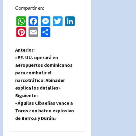
Compartir en:
WhatsApp
Facebook
Messenger
Twitter
LinkedIn
Pinterest
Email
Compartir
N
Anterior:
«EE. UU. operará en
a
aeropuertos dominicanos
para combatir el
v
narcotráfico: Abinader
e
explica los detalles»
Siguiente:
g
«Águilas Cibaeñas vence a
Toros con bateo explosivo
a
de Berroa y Durán»
c