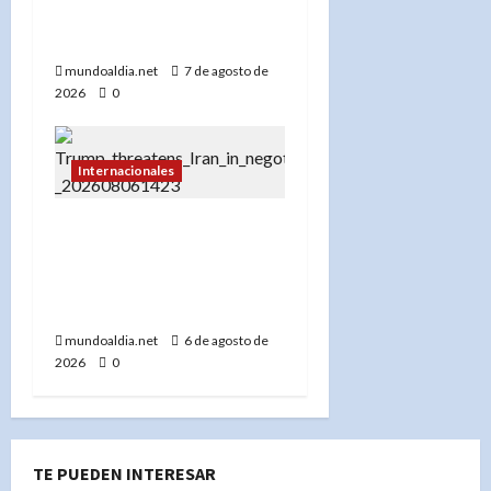
reivindicado cerca de
Damasco
mundoaldia.net
7 de agosto de
2026
0
Internacionales
«Donald Trump advierte
a Irán con un ‘golpe muy
duro’ si incumple las
negociaciones nucleares»
mundoaldia.net
6 de agosto de
2026
0
TE PUEDEN INTERESAR