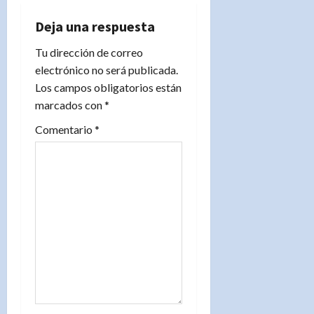
i
Deja una respuesta
ó
Tu dirección de correo
n
electrónico no será publicada.
Los campos obligatorios están
d
marcados con
*
e
Comentario
*
e
n
t
r
a
d