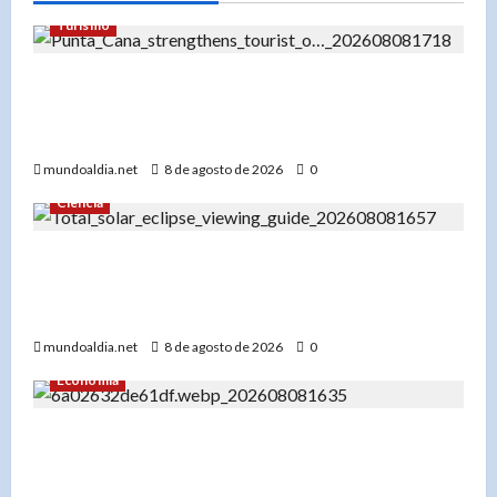
Turismo
«El futuro del turismo en Punta Cana: Cómo el
turismo de experiencias está redefiniendo el
destino»
mundoaldia.net
8 de agosto de 2026
0
Ciencia
«Eclipse total de sol 12 de agosto 2026: Un
espectáculo único con alineación planetaria y
Perseidas»
mundoaldia.net
8 de agosto de 2026
0
Economía
«El Banco Mundial usa IA para su informe: Cómo
la inteligencia artificial puede ser clave para el
desarrollo global»