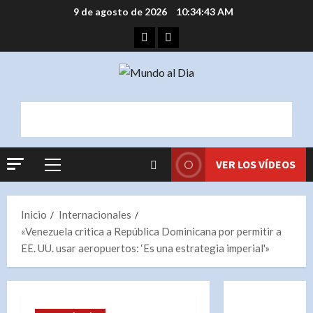
Saltar
9 de agosto de 2026
10:34:44 AM
al
Facebook
Instagram
contenido
VER LOS VÍDEOS
Menú
principal
Inicio
Internacionales
«Venezuela critica a República Dominicana por permitir a
EE. UU. usar aeropuertos: ‘Es una estrategia imperial'»