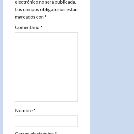
electrónico no será publicada.
ó
Los campos obligatorios están
n
marcados con
*
d
Comentario
*
e
e
n
t
r
a
Nombre
*
d
a
Correo electrónico
*