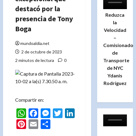
destacó por la
Reduzca
presencia de Tony
la
Boga
Velocidad
–
mundoaldia.net
Comisionado
2 de octubre de 2023
de
Transporte
2 minutos de lectura
0
de NYC
Ydanis
Rodríguez
Compartir en:
WhatsApp
Facebook
Messenger
Twitter
LinkedIn
Pinterest
Email
Compartir