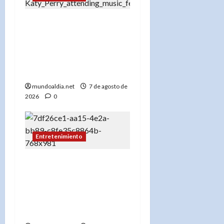
Festival Presidente 2026:
Katy Perry lidera un
cartel espectacular en
diciembre en Santo
Domingo
mundoaldia.net
7 de agosto de
2026
0
Entretenimiento
Tania Báez llega al
United Palace de Nueva
York “SIN PEDIR
PERMISO”, el fenómeno
teatral dominicano.