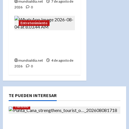
mundoaldia.net
7 de agosto de
2026
0
Entretenimiento
Este martes son los
premios “Dominican
Awards USA 2026”
mundoaldia.net
4 de agosto de
2026
0
TE PUEDEN INTERESAR
Turismo
«El futuro del turismo en Punta Cana: Cómo el
turismo de experiencias está redefiniendo el