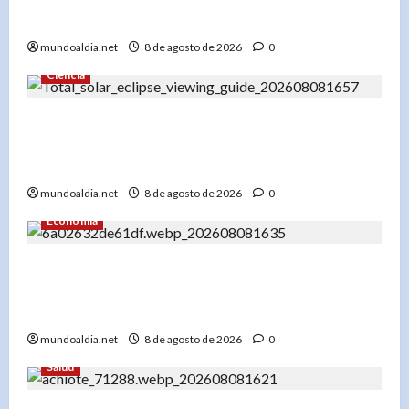
destino»
mundoaldia.net
8 de agosto de 2026
0
Ciencia
«Eclipse total de sol 12 de agosto 2026: Un
espectáculo único con alineación planetaria y
Perseidas»
mundoaldia.net
8 de agosto de 2026
0
Economía
«El Banco Mundial usa IA para su informe: Cómo
la inteligencia artificial puede ser clave para el
desarrollo global»
mundoaldia.net
8 de agosto de 2026
0
Salud