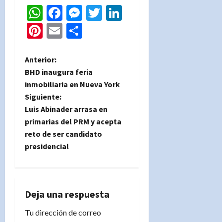
WhatsApp
Facebook
Messenger
Twitter
LinkedIn
Pinterest
Email
Compartir
N
Anterior:
BHD inaugura feria
a
inmobiliaria en Nueva York
Siguiente:
v
Luis Abinader arrasa en
e
primarias del PRM y acepta
reto de ser candidato
g
presidencial
a
c
Deja una respuesta
i
Tu dirección de correo