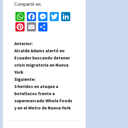
Compartir en:
WhatsApp
Facebook
Messenger
Twitter
LinkedIn
Pinterest
Email
Compartir
N
Anterior:
Alcalde Adams alertó en
a
Ecuador buscando detener
crisis migratoria en Nueva
v
York
e
Siguiente:
3 heridos en ataque a
g
botellazos frente a
supermercado Whole Foods
a
y en el Metro de Nueva York
c