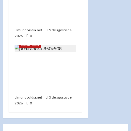
de su pedido de arresto
domiciliario y acepta
prisión preventiva en el
caso Senasa»
mundoaldia.net
5 de agosto de
2026
0
Nacionales
«Yeni Berenice Reynoso
capacita a periodistas
sobre el nuevo Código
Penal en República
Dominicana»
mundoaldia.net
5 de agosto de
2026
0