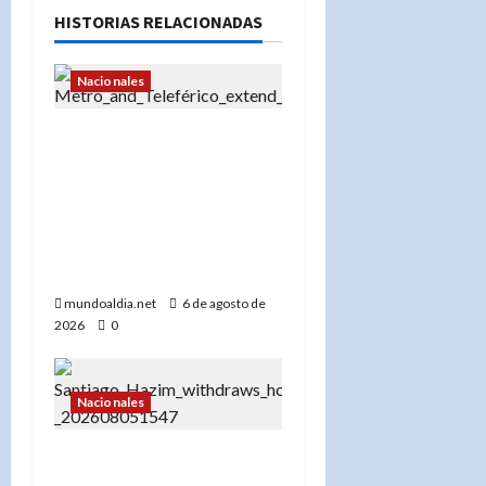
HISTORIAS RELACIONADAS
Nacionales
«Metro y Teleférico de
Santo Domingo amplían
horario por los Juegos
Centroamericanos 2026:
Medidas para una
movilidad eficiente»
mundoaldia.net
6 de agosto de
2026
0
Nacionales
«Santiago Hazim desiste