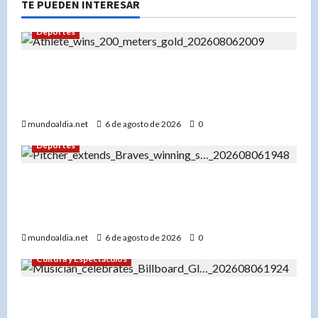
TE PUEDEN INTERESAR
Deportes
«Liranyi Alonso: La nueva reina de los 200
metros planos y el orgullo de República
Dominicana»
mundoaldia.net
6 de agosto de 2026
0
Deportes
«Bryce Elder y los Bravos de Atlanta: Una racha
de 7 victorias que los consolida como líderes de
la Liga Nacional»
mundoaldia.net
6 de agosto de 2026
0
Cultura y Espectáculos
«Don Miguelo hace historia: ‘Y Qué Fue?’ entra
al Top 100 Global de Billboard y marca un antes