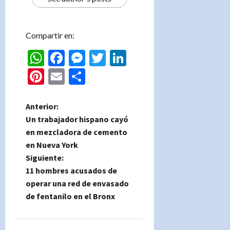
Compartir en:
WhatsApp
Facebook
Messenger
Twitter
LinkedIn
Pinterest
Email
Compartir
N
Anterior:
Un trabajador hispano cayó
a
en mezcladora de cemento
en Nueva York
v
Siguiente:
e
11 hombres acusados ​​de
operar una red de envasado
g
de fentanilo en el Bronx
a