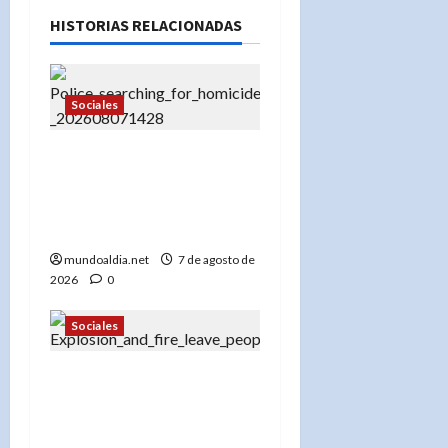
HISTORIAS RELACIONADAS
Sociales
«¡No se acerque! Buscan a
Thomas David Ryan,
sospechoso de homicidio
e incendio en Nueva York»
mundoaldia.net
7 de agosto de
2026
0
Sociales
«Más de 300 bomberos en
acción: El FDNY lucha
contra el incendio en el