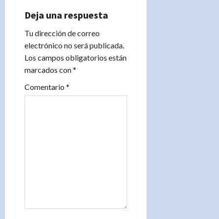
c
Deja una respuesta
i
Tu dirección de correo
electrónico no será publicada.
ó
Los campos obligatorios están
n
marcados con
*
d
Comentario
*
e
e
n
t
r
a