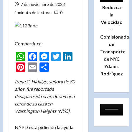
7 de noviembre de 2023
Reduzca
1 minuto de lectura
0
la
Velocidad
–
Comisionado
Compartir en:
de
Transporte
WhatsApp
Facebook
Messenger
Twitter
LinkedIn
de NYC
Pinterest
Email
Compartir
Ydanis
Rodríguez
Irene C. Hidalgo, señora de 80
años, fue reportada
desaparecida el fin de semana
cerca de su casa en
Washington Heights (NYC).
NYPD está pidiendo la ayuda