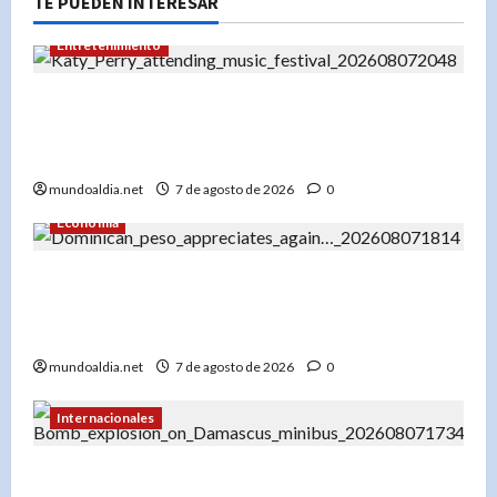
TE PUEDEN INTERESAR
Entretenimiento
Festival Presidente 2026: Katy Perry lidera un
cartel espectacular en diciembre en Santo
Domingo
mundoaldia.net
7 de agosto de 2026
0
Economía
El dólar en RD hoy: Compra a RD$56.87 y venta
a RD$59.57, con el peso dominicano en su mejor
momento del año
mundoaldia.net
7 de agosto de 2026
0
Internacionales
Explosión en microbús en Jaramana: 2 muertos