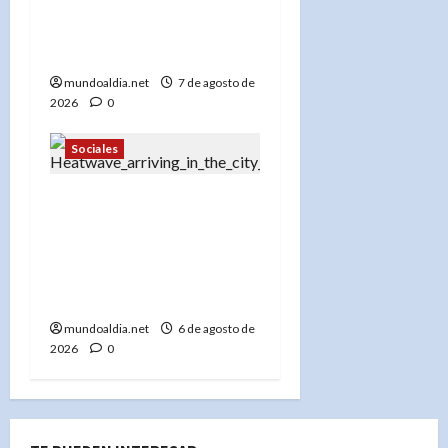
Bronx que dejó 45
desplazados y una abuela
desaparecida»
mundoaldia.net
7 de agosto de
2026
0
Sociales
«Ola de calor en Nueva
York: Centros de
enfriamiento, tormentas
severas y cómo
protegerse»
mundoaldia.net
6 de agosto de
2026
0