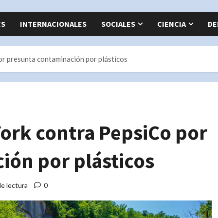
ES
INTERNACIONALES
SOCIALES
CIENCIA
DE
r presunta contaminación por plásticos
rk contra PepsiCo por
ión por plásticos
e lectura
0