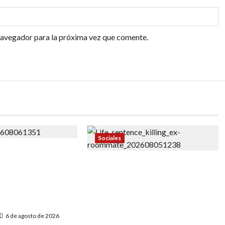
navegador para la próxima vez que comente.
Sociales
e Nueva York
argos por abuso
«Pavel Orgaev condenado a
or: Autoridades
cadena perpetua por matar a su
sibles casos
ex roommate en Brooklyn: Un
caso que refleja la violencia en
NYC»
6 de agosto de 2026