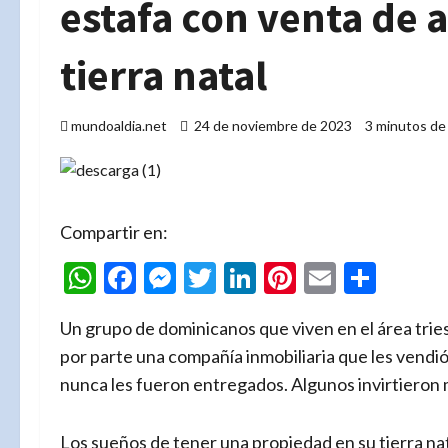
estafa con venta de 
tierra natal
mundoaldia.net
24 de noviembre de 2023
3 minutos de
Compartir en:
WhatsApp
Facebook
Messenger
Twitter
LinkedIn
Pinterest
Email
Comp
Un grupo de dominicanos que viven en el área trie
por parte una compañía inmobiliaria que les vend
nunca les fueron entregados. Algunos invirtieron 
Los sueños de tener una propiedad en su tierra nat