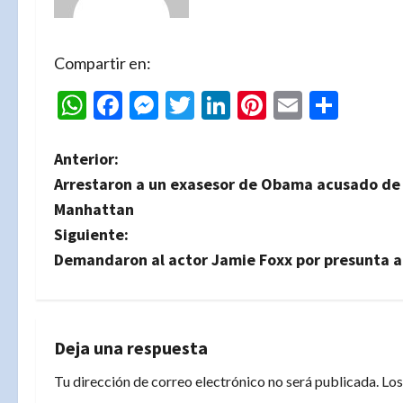
Compartir en:
WhatsApp
Facebook
Messenger
Twitter
LinkedIn
Pinterest
Email
Comp
N
Anterior:
Arrestaron a un exasesor de Obama acusado de 
a
Manhattan
v
Siguiente:
Demandaron al actor Jamie Foxx por presunta ag
e
g
a
Deja una respuesta
Tu dirección de correo electrónico no será publicada.
Los
c